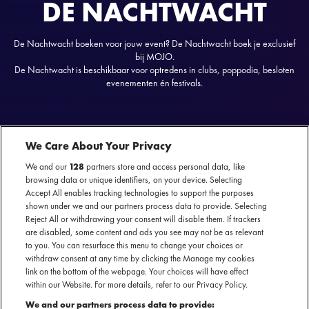
DE NACHTWACHT
De Nachtwacht boeken voor jouw event? De Nachtwacht boek je exclusief
bij MOJO.
De Nachtwacht is beschikbaar voor optredens in clubs, poppodia, besloten
evenementen én festivals.
We Care About Your Privacy
De Nachtwacht
nu te boeken
ON TOUR
We and our
128
partners store and access personal data, like
SECTIE
browsing data or unique identifiers, on your device. Selecting
Accept All enables tracking technologies to support the purposes
shown under we and our partners process data to provide. Selecting
ARTIESTENINTRODUCTIE
Reject All or withdrawing your consent will disable them. If trackers
are disabled, some content and ads you see may not be as relevant
Van hiphop naar sophisticated softrock. Met De Nachtwacht
to you. You can resurface this menu to change your choices or
luidt rasmuzikant en Gouden Kalf-winnaar Jiri Taihuttu een
withdraw consent at any time by clicking the Manage my cookies
nieuw muzikaal tijdperk in. Als frontman van een vijfkoppige
link on the bottom of the webpage. Your choices will have effect
within our Website. For more details, refer to our Privacy Policy.
band brengt hij een nostalgisch én vernieuwend geluid, met
We and our partners process data to provide:
gelaagde composities waarin Nederpop, swing en rock