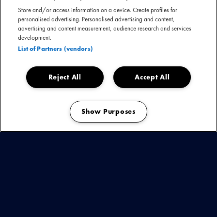
samenkomen. De Nachtwacht is geen zijproject, maar de
Store and/or access information on a device. Create profiles for
personalised advertising. Personalised advertising and content,
samensmelting van alles wat Jiri is: gitarist, verhalenverteller,
advertising and content measurement, audience research and services
producer en performer. Hiermee markeert hij de artistieke
development.
wedergeboorte van een van Nederlands meest veelzijdige
List of Partners (vendors)
muzikanten.
Reject All
Accept All
De Nachtwacht nu boeken
Show Purposes
Download presskit
Manage my cookies
KIJK & ONTDEK
BEKIJK