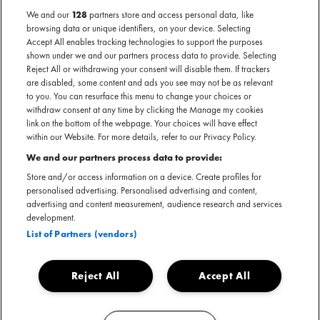
cookies.
We and our
128
partners store and access personal data, like
Play
browsing data or unique identifiers, on your device. Selecting
If you want to see our videos, please change your cookie preferences.
Accept All enables tracking technologies to support the purposes
shown under we and our partners process data to provide. Selecting
Reject All or withdrawing your consent will disable them. If trackers
are disabled, some content and ads you see may not be as relevant
to you. You can resurface this menu to change your choices or
withdraw consent at any time by clicking the Manage my cookies
link on the bottom of the webpage. Your choices will have effect
within our Website. For more details, refer to our Privacy Policy.
WIL JE JE MERK OF ORGANISATIE ONDER DE
We and our partners process data to provide:
AANDACHT BRENGEN BIJ ONS
Store and/or access information on a device. Create profiles for
FESTIVALPUBLIEK?
personalised advertising. Personalised advertising and content,
advertising and content measurement, audience research and services
Dat kan! Met meer dan 300.000 bezoekers tijdens het festivalseizoen biedt
development.
MOJO Partnerships vele mogelijkheden om je merk te presenteren op onze
List of Partners (vendors)
festivals en concerten. We zetten onze gezamenlijke passie voor muziek om
in actie met het uiteindelijke doel een blijvende betrokkenheid bij jouw merk
Reject All
Accept All
of organisatie, een grotere omzet of het realiseren van specifieke
marketingdoelstellingen.
Over Mojo
Toggle