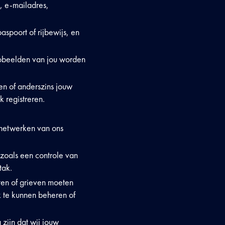
, e-mailadres,
aspoort of rijbewijs, en
eobeelden van jou worden
en of anderszins jouw
k registreren.
n netwerken van ons
 zoals een controle van
tak.
hten of grieven moeten
 te kunnen beheren of
zijn dat wij jouw