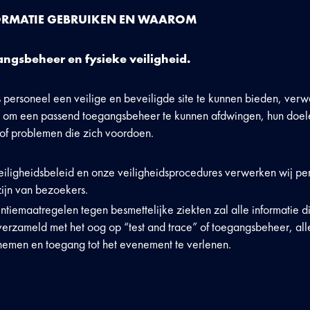
ORMATIE GEBRUIKEN
EN WAAROM
ngsbeheer en fysieke veiligheid.
 personeel een veilige en beveiligde site te kunnen bieden, verw
om een passend toegangsbeheer te kunnen afdwingen, hun doelen 
of problemen die zich voordoen.
veiligheidsbeleid en onze veiligheidsprocedures verwerken wij per
zijn van bezoekers.
ntiemaatregelen tegen besmettelijke ziekten zal alle informatie d
verzameld met het oog op “test and trace” of toegangsbeheer, al
 nemen en toegang tot het evenement te verlenen.