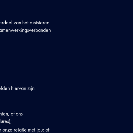
rdeel van het assisteren
n samenwerkingsverbanden
lden hiervan zijn:
ten, of ons
ures);
onze relatie met jou; of