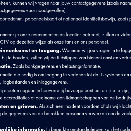
heer, kunnen wij vragen naar jouw contactgegevens (zoals naam
actgegevens voor noodgevallen).
ortedatum, personeelskaart of nationaal identiteitsbewijs, zoals p
nneer je onze evenementen en locaties betreedt, zullen er vid
V op dezelfde wijze als onze fans en ons personeel.
binnenkomst en toegang.
Wanneer wij jou vragen in te logg
bij te houden, zullen wij de tijdstippen van binnenkomst en vertre
matie.
Zoals bankgegevens en belastinginformatie.
ormatie die nodig is om toegang te verlenen tot de IT-systemen e
en, logbestanden en inloggegevens.
wij moeten nagaan in hoeverre jij bevoegd bent om on-site te zijn,
ele accreditaties of deelname aan lidmaatschappen van de bedrijfs
hten en grieven.
Als zich een incident voordoet of als wij klac
 de gegevens van de betrokken personen verwerken om de zaak
onlijke informatie.
In beperkte omstandigheden kan het nodig 