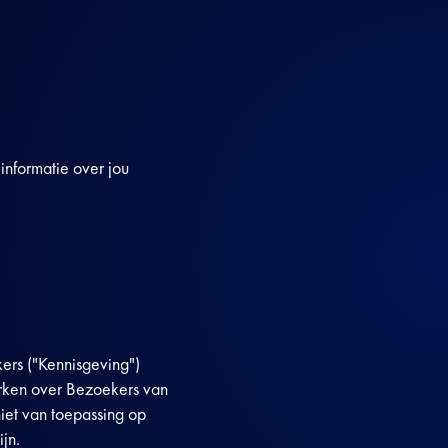
informatie over jou
ers ("Kennisgeving")
erken over Bezoekers van
iet van toepassing op
jn.