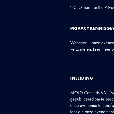
> Click here for the Priva
PRIVACYKENNISGE
Wanneer jij onze evenemen
verzamelen. Lees meer ov
INLEIDING
MOJO Concerts B.V. ("wij
gepubliceerd om te besch
onze evenementen en/of l
fans die onze evenementen