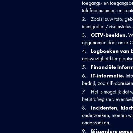
toegangs- en toegangsbe
telefoonnummer, en cont
Zoals jouw foto, gebo
immigratie-/visumstatus.
CCTV-beelden.
Wa
opgenomen door onze CCT
Logboeken van 
aanwezigheid ter plaatse 
Financiële infor
IT-informatie.
Inf
bedrijf, zoals IP-adress
Het is mogelijk dat 
het strafregister, eventu
Incidenten, klac
onderzoeken, moeten wij
onderzoeken.
Bjjzondere perso