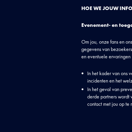
HOE WE JOUW
INF
Evenement- en toega
Om jou, onze fans en ons
gegevens van bezoekers 
en eventuele ervaringen 
In het kader van ons 
incidenten en het wel
In het geval van preve
derde partners wordt 
contact met jou op te