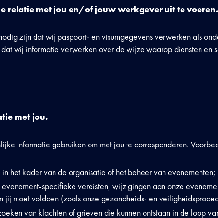
e relatie met jou en/of jouw werkgever uit te voeren.
nodig zijn dat wij paspoort- en visumgegevens verwerken als onde
of dat wij informatie verwerken over de wijze waarop diensten e
tie met jou.
ijke informatie gebruiken om met jou te corresponderen. Voorbee
in het kader van de organisatie of het beheer van evenementen;
r evenement-specifieke vereisten, wijzigingen aan onze evenemen
n jij moet voldoen (zoals onze gezondheids- en veiligheidsproced
oeken van klachten of grieven die kunnen ontstaan in de loop van 