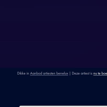
Dikke
in
Aanbod artiesten benelux
| Deze artiest is
nu te bo
SECTIE
ARTIESTENINTR