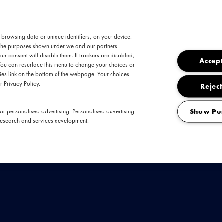
er DIKKE a.k.a. 'Biggie van de wijk' zegt waar
 browsing data or unique identifiers, on your device.
 woordenschat wist hij zichzelf in de kijker te spe
t the purposes shown under we and our partners
ndsdien ging het hard. Zijn debuutalbum '130 Ki
ur consent will disable them. If trackers are disabled,
Accept
ijvoorbeeld de eerste plaats in de Ultratop Chart
You can resurface this menu to change your choices or
es link on the bottom of the webpage. Your choices
r Privacy Policy.
Reject
Dikke nu boeken
Show Pu
or personalised advertising. Personalised advertising
research and services development.
KIJK & ONTDEK