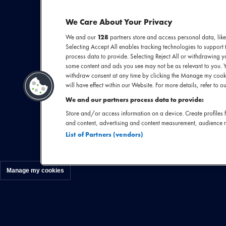
We Care About Your Privacy
De Belgische rapp
We and our
128
partners store and access personal data, like
zijn uitgebreide
Selecting Accept All enables tracking technologies to suppor
Notch en si
process data to provide. Selecting Reject All or withdrawing yo
b
some content and ads you see may not be as relevant to you. 
withdraw consent at any time by clicking the Manage my cooki
will have effect within our Website. For more details, refer to ou
We and our partners process data to provide:
Store and/or access information on a device. Create profiles f
and content, advertising and content measurement, audience 
List of Partners (vendors)
Manage my cookies