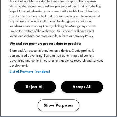
Accept All enables tracking technologies to support the purposes
shown under we and our partners process data to provide. Selecting
SECTIE
Reject All or withdrawing your consent will disable them. If trackers
are disabled, some content and ads you see may not be as relevant
ARTIESTENINTRODUCTIE
to you. You can resurface this menu to change your choices or
withdraw consent at any time by clicking the Manage my cookies
Dylan van Dael heeft een experimentele, alternatieve en
link on the bottom of the webpage. Your choices will have effect
genre-overstijgende benadering van muziek. Met zijn
within our Website. For more details, refer to our Privacy Policy.
gelaagde productiestijl verweeft hij elektronische elementen
We and our partners process data to provide:
met organische instrumentatie, waardoor klanklandschappen
Store and/or access information on a device. Create profiles for
ontstaan die zowel verfijnd als emotioneel meeslepend zijn.
personalised advertising. Personalised advertising and content,
advertising and content measurement, audience research and services
Zijn werk verkent vaak thema’s als identiteit en verbinding,
development.
en nodigt luisteraars uit in persoonlijke, maar tegelijkertijd
List of Partners (vendors)
universeel herkenbare muzikale werelden.
Reject All
Accept All
Dylan werkte als producer samen met diverse nationale en
internationale artiesten. Nu kiest hij voor een nieuwe
richting, geïnspireerd door multidisciplinaire kunst.
Show Purposes
Manage my cookies