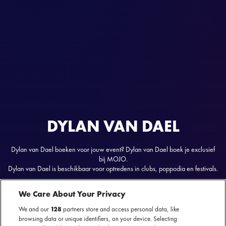
DYLAN VAN DAEL
Dylan van Dael boeken voor jouw event? Dylan van Dael boek je exclusief
bij MOJO.
Dylan van Dael is beschikbaar voor optredens in clubs, poppodia en festivals.
We Care About Your Privacy
We and our
128
partners store and access personal data, like
browsing data or unique identifiers, on your device. Selecting
Dylan van Dael
nu te boeken