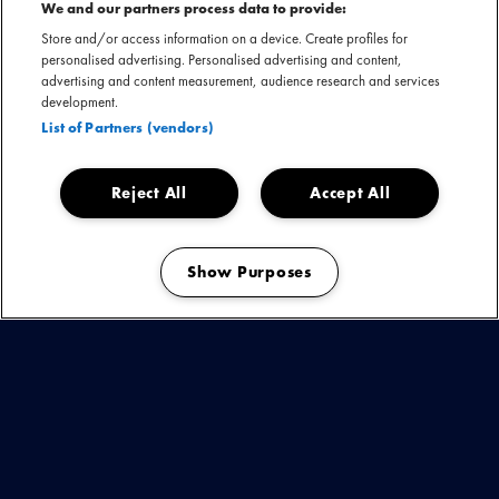
meer alleen achter de schermen begeeft, maar ze zichzelf
We and our partners process data to provide:
volop in de schijnwerpers plaatst. Haar single ‘Ik Kom Weer
Store and/or access information on a device. Create profiles for
personalised advertising. Personalised advertising and content,
Thuis’ (2023) behaalde de gouden status. Eind 2024
advertising and content measurement, audience research and services
debuteerde ze haar album ‘Astronaut’ – een werk vol
development.
diepgaande lyrics en met een pop, hip-hop en house geluid.
List of Partners (vendors)
Reject All
Accept All
Isabel Usher nu boeken
Download presskit
Show Purposes
Manage my cookies
KIJK & ONTDEK
BEKIJK