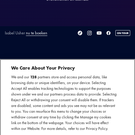
Isabel Usher
nu te boeken
ON TOUR
SECTIE
ARTIESTENINTRODUCTIE
De in de UK geboren Isabèl Usher is al vanaf haar zestiende
We Care About Your Privacy
actief als songwriter en vocalist op internationale dance
We and our
128
partners store and access personal data, like
tracks. Een aantal jaar later schrijft Isabèl ook voor artiesten
browsing data or unique identifiers, on your device. Selecting
Accept All enables tracking technologies to support the purposes
in de Nederlandse scene waar ze meerdere platina platen
shown under we and our partners process data to provide. Selecting
mee behaalde.
Reject All or withdrawing your consent will disable them. If trackers
are disabled, some content and ads you see may not be as relevant
to you. You can resurface this menu to change your choices or
Om haar schrijftalent een groter podium te geven begint ze
withdraw consent at any time by clicking the Manage my cookies
met het posten van korte video’s op social media waarmee
link on the bottom of the webpage. Your choices will have effect
within our Website. For more details, refer to our Privacy Policy.
ze de aandacht van miljoenen mensen trekt en ze zich niet