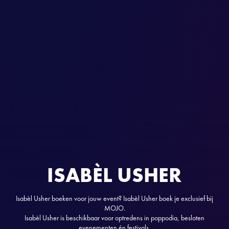
ISABÈL USHER
Isabèl Usher boeken voor jouw event? Isabèl Usher boek je exclusief bij
MOJO.
Isabèl Usher is beschikbaar voor optredens in poppodia, besloten
evenementen én festivals.