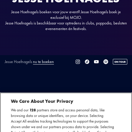
Jesse Hoefnagels boeken voor jouw event? Jesse Hoefnagels boek je
exclusief bij MOJO.
Jesse Hoefnagels is beschikbaar voor optredens in clubs, poppodia, besloten
evenementen én festivals.
Jesse Hoefnagels
nu te boeken
ON TOUR
SECTIE
ARTIESTENINTRODUCTIE
Jesse Hoefnagels
is een artiest met Rotterdamse roots die
We Care About Your Privacy
elektronische muziek maakt op het snijvlak van alternatieve
pop en melancholische clubmuziek.
We and our
128
partners store and access personal data, like
browsing data or unique identifiers, on your device. Selecting
Accept All enables tracking technologies to support the purposes
De afgelopen jaren ontwikkelde hij zijn sound richting een
shown under we and our partners process data to provide. Selecting