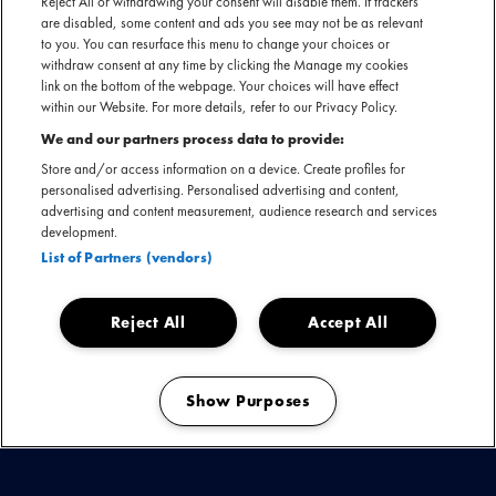
Reject All or withdrawing your consent will disable them. If trackers
persoonlijk, rauw en dansbaar geluid. Gedreven door een
are disabled, some content and ads you see may not be as relevant
duidelijke eigen visie combineert hij dansbare energie met
to you. You can resurface this menu to change your choices or
gevoelige, conceptuele teksten die dichtbij komen en
withdraw consent at any time by clicking the Manage my cookies
link on the bottom of the webpage. Your choices will have effect
resoneren bij een nieuwe generatie luisteraars. Op zijn EP
within our Website. For more details, refer to our Privacy Policy.
Wakker in het donker
en zijn aankomende vervolg EP
We and our partners process data to provide:
Dichter bij de dag
komen introspectieve teksten samen met
Store and/or access information on a device. Create profiles for
een frisse elektronische sound en sfeervolle, gelaagde
personalised advertising. Personalised advertising and content,
producties, beïnvloed door de nacht en het club- en
advertising and content measurement, audience research and services
festivalgevoel. Voor deze nieuwe EP zoekt Jesse de
development.
samenwerking op met een nieuwe generatie artiesten, wat
List of Partners (vendors)
resulteert in een eigentijds vervolg op zijn eerdere werk.
Reject All
Accept All
Live vertaalt Jesse zijn muziek naar een energieke en
dansbare ervaring. Zijn nummers krijgen op het podium een
Show Purposes
nieuwe gelaagdheid, waarbij elektronische producties live
Manage my cookies
worden heruitgevonden en zorgen voor een fysieke en
meeslepende livebeleving. Met optredens op Lowlands, Into
The Woods, ESNS en aankomende Paaspop laat hij zien dat