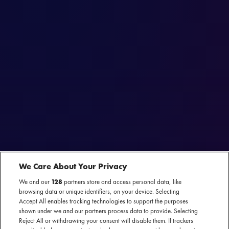
JUSTIN VERKIJK
We Care About Your Privacy
We and our
128
partners store and access personal data, like
Justin Verkijk boeken voor jouw event? Justin Verkijk boek je exclusief bij
browsing data or unique identifiers, on your device. Selecting
MOJO.
Accept All enables tracking technologies to support the purposes
Justin Verkijk is beschikbaar voor optredens in clubs, poppodia, besloten
shown under we and our partners process data to provide. Selecting
evenementen én festivals.
Reject All or withdrawing your consent will disable them. If trackers