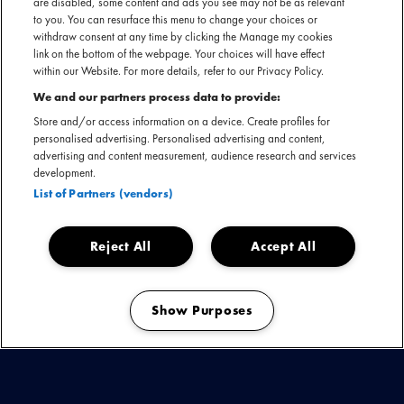
are disabled, some content and ads you see may not be as relevant
to you. You can resurface this menu to change your choices or
withdraw consent at any time by clicking the Manage my cookies
link on the bottom of the webpage. Your choices will have effect
within our Website. For more details, refer to our Privacy Policy.
Justin Verkijk
nu te boeken
We and our partners process data to provide:
SECTIE
Store and/or access information on a device. Create profiles for
ARTIESTENINTRODUCTIE
personalised advertising. Personalised advertising and content,
advertising and content measurement, audience research and services
development.
Justin Verkijk is een - award winning - wandelende house
List of Partners (vendors)
encyclopedie, een ambassadeur voor nachtcultuur in
Nederland en de favoriete radio-dj van je favoriete dj. Je
hoort hem iedere zaterdagavond op 3FM met zijn
Reject All
Accept All
danceprogramma
The Beat
, in de podcast series
Als Muren
Konden Praten
,
Afteren
en
Bakkie Bakkie
of achter de
Show Purposes
draaitafels op plekken als
PIP
en
Schietclub
.
Manage my cookies
Justin Verkijk nu boeken