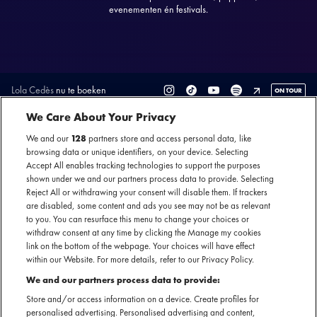
evenementen én festivals.
Lola Cedès
nu te boeken
ON TOUR
SECTIE
We Care About Your Privacy
We and our
128
partners store and access personal data, like
ARTIESTENINTRODUCTIE
browsing data or unique identifiers, on your device. Selecting
Accept All enables tracking technologies to support the purposes
Lola Cedès creëert een uniek geluid dat doet denken aan de
shown under we and our partners process data to provide. Selecting
verfijnde sfeer van Billie Eilish en London Grammar.
Reject All or withdrawing your consent will disable them. If trackers
are disabled, some content and ads you see may not be as relevant
Tegelijkertijd heeft haar muziek een eigenzinnige inslag
to you. You can resurface this menu to change your choices or
zoals de alternatieve pop van Froukje. Op het podium
withdraw consent at any time by clicking the Manage my cookies
ontpopt ze zich tot een ware performer: haar optredens zijn
link on the bottom of the webpage. Your choices will have effect
een meeslepende mix van dansbare ritmes en
within our Website. For more details, refer to our Privacy Policy.
melancholische diepgang, waarbij zij volledig tot uiting
We and our partners process data to provide:
komt.
Store and/or access information on a device. Create profiles for
personalised advertising. Personalised advertising and content,