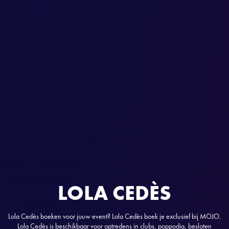
LOLA CEDÈS
Lola Cedès boeken voor jouw event? Lola Cedès boek je exclusief bij MOJO.
Lola Cedès is beschikbaar voor optredens in clubs, poppodia, besloten