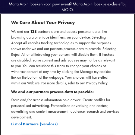
Marta Arpini boeken voor jouw event? Marta Arpini boek je exclusief bij
MOJO.
Marta Arpini is beschikbaar voor optredens in poppodia, besloten
evenementen én festivals.
We Care About Your Privacy
We and our
128
partners store and access personal data, like
browsing data or unique identifiers, on your device. Selecting
Accept All enables tracking technologies to support the purposes
shown under we and our partners process data to provide. Selecting
Reject All or withdrawing your consent will disable them. If trackers
Marta Arpini
Officiële website
are disabled, some content and ads you see may not be as relevant
SECTIE
to you. You can resurface this menu to change your choices or
withdraw consent at any time by clicking the Manage my cookies
ARTIESTENINTRODUCTIE
link on the bottom of the webpage. Your choices will have effect
within our Website. For more details, refer to our Privacy Policy.
De Italiaans-Nederlandse Marta Arpini maakt breekbare,
We and our partners process data to provide:
eerlijke songs die je raken zonder opsmuk. Met haar
Store and/or access information on a device. Create profiles for
heldere stem, dromerige sound en roots in zowel jazz als
personalised advertising. Personalised advertising and content,
advertising and content measurement, audience research and services
indiefolk, weet ze precies de juiste snaar te raken. Ze
development.
groeide op in het Noord-Italiaanse Crema, maar vond haar
List of Partners (vendors)
muzikale vrijheid in Amsterdam, waar ze haar eigen pad