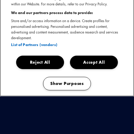
NOAH, is een multidisciplinaire artiest uit Amsterdam. Als hij
within our Website. For more details, refer to our Privacy Policy.
niet muziek aan het maken is, dan kan je hem meestal
We and our partners process data to provide:
vinden achter een schilderdoek. Na de release van EP
Mr.
Store and/or access information on a device. Create profiles for
Blue
(2023) wilde Noah terug naar de basis; minder
personalised advertising. Personalised advertising and content,
akkoorden en melodieën, meer beats en bars. Dit
advertising and content measurement, audience research and services
development.
resulteerde in de releases van verschillende maxi-singles
List of Partners (vendors)
zoals
Survival Of The Fittest / Noahlogie,
Bigger Than Life
/ 2 Glazen
en een nieuw album:
Silk Road Radio Vol. 1
.
Reject All
Accept All
NOAH nu boeken
Show Purposes
Manage my cookies
Presskit downloaden
KIJK & ONTDEK