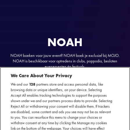
NOAH
NOAH boeken voor jouw event? NOAH boek je exclusief bij MOJO.
NOAH is beschikbaar voor optredens in clubs, poppodia, besloten
evenementen én festivals.
We Care About Your Privacy
We and our
128
partners store and access personal data, like
browsing data or unique identifiers, on your device. Selecting
Accept All enables tracking technologies to support the purposes
NOAH
nu te boeken
shown under we and our partners process data to provide. Selecting
Reject All or withdrawing your consent will disable them. If trackers
SECTIE
are disabled, some content and ads you see may not be as relevant
to you. You can resurface this menu to change your choices or
ARTIESTENINTRODUCTIE
withdraw consent at any time by clicking the Manage my cookies
link on the bottom of the webpage. Your choices will have effect