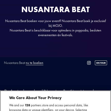
NUSANTARA BEAT
Nusantara Beat boeken voor jouw event? Nusantara Beat boek je exclusief
bij MOJO.
Nusantara Beat is beschikbaar voor optredens in poppodia, besloten
evenementen én festivals.
Nusantara Beat
nu te boeken
ON TOUR
SECTIE
ARTIESTENINTRODUCTIE
De Amsterdamse band 'Nusantara Beat' is ontstaan door een
groep muzikanten die zich verbonden voelen met hun
We Care About Your Privacy
Indonesische roots. Geïnspireerd door traditionele
We and our
128
partners store and access personal data, like
Indonesische liedjes uit de jaren '60 en '70 heeft de band
browsing data or unique identifiers, on your device. Selecting