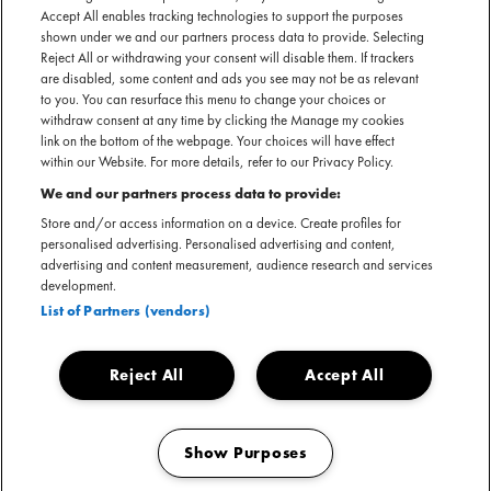
Accept All enables tracking technologies to support the purposes
een eigen geluid gecreëerd. Met een traditionele mix van
shown under we and our partners process data to provide. Selecting
tropische beats, mystieke klanken en soulvolle sounds nemen
Reject All or withdrawing your consent will disable them. If trackers
zij het publiek mee op reis naar het land van hun voorouders.
are disabled, some content and ads you see may not be as relevant
to you. You can resurface this menu to change your choices or
De groep bestaat uit leden van Jungle By Night, POM, The
withdraw consent at any time by clicking the Manage my cookies
Mysterons, Altin Gun, Surf Aid-Kit en EUT. De bandleden
link on the bottom of the webpage. Your choices will have effect
zijn allemaal 1e, 2e en 3e generatie Indonesische
within our Website. For more details, refer to our Privacy Policy.
Nederlanders die met Nusantara Beat hun roots
We and our partners process data to provide:
herontdekken. Nusantara Beat is een band die een
Store and/or access information on a device. Create profiles for
eerbetoon brengt aan de traditionele klanken, maar
personalised advertising. Personalised advertising and content,
tegelijkertijd de muziek naar de toekomst brengt.
advertising and content measurement, audience research and services
development.
List of Partners (vendors)
Nusantara Beat nu boeken
Reject All
Accept All
Show Purposes
Manage my cookies