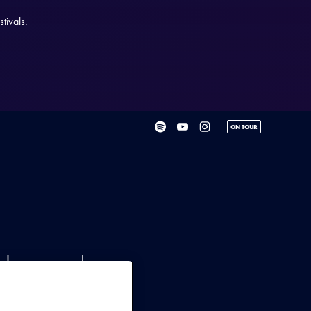
tivals.
ON TOUR
els een van de
et rapper Rico en
 projecten. Vanuit