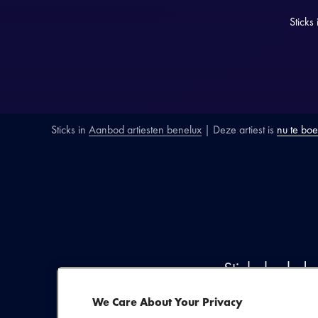
Sticks
Sticks
in
Aanbod artiesten benelux
| Deze artiest is
nu te bo
SECTIE
ARTIESTENINTR
Sticks brak d
grootste namen v
We Care About Your Privacy
producer Delic wa