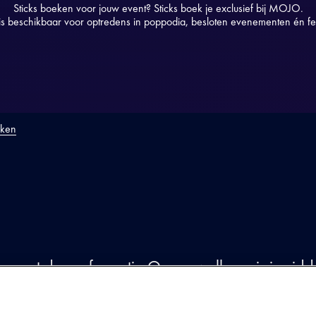
Sticks boeken voor jouw event? Sticks boek je exclusief bij MOJO.
 is beschikbaar voor optredens in poppodia, besloten evenementen én fes
eken
ODUCTIE
oor met de rapformatie Opgezwolle en is inmidd
an de Nederlandse hiphop. De samenwerking m
s het begin van een carrière vol uiteenlopende