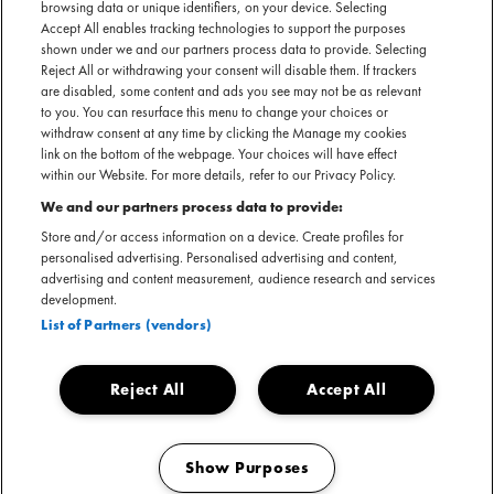
browsing data or unique identifiers, on your device. Selecting
Accept All enables tracking technologies to support the purposes
shown under we and our partners process data to provide. Selecting
Reject All or withdrawing your consent will disable them. If trackers
Tienson
nu te boeken
are disabled, some content and ads you see may not be as relevant
to you. You can resurface this menu to change your choices or
SECTIE
withdraw consent at any time by clicking the Manage my cookies
link on the bottom of the webpage. Your choices will have effect
ARTIESTENINTRODUCTIE
within our Website. For more details, refer to our Privacy Policy.
We and our partners process data to provide:
Met zijn warme stem, fluisterende ad-libs en zachte toon
Store and/or access information on a device. Create profiles for
nodigt Tienson je uit in zijn wereld van licht en duisternis. Zijn
personalised advertising. Personalised advertising and content,
debuutsingle
Wind In De Zeilen
, mixt relaxte beats,
advertising and content measurement, audience research and services
pakkende teksten en een combinatie van rap en zang, en
development.
vangt de essentie van zomerse liefde, zelfs in het hart van de
List of Partners (vendors)
winter. Met zijn unieke stijl staat Tienson op het punt om als
soloartiest grote indruk te maken.
Reject All
Accept All
Show Purposes
Tienson nu boeken
Manage my cookies