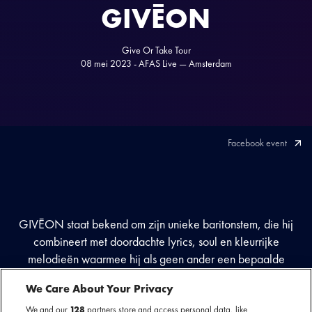
GIVĒON
Give Or Take Tour
08 mei 2023 - AFAS Live — Amsterdam
Facebook event
GIVĒON staat bekend om zijn unieke baritonstem, die hij
combineert met doordachte lyrics, soul en kleurrijke
melodieën waarmee hij als geen ander een bepaalde
emotie in een lied weet te vangen. Dat hij een rijzende ster
We Care About Your Privacy
binnen de R&B-scene is staat vast; zo was hij te horen op
Drakes hit ‘Chicago Freestyle’ en werd hij in 2021
We and our
128
partners store and access personal data, like