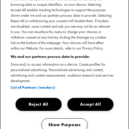
browsing data or unique identifiers, on your device. Selecting
genomineerd voor een Grammy voor ‘Best R&B Album’.
Accept All enables tracking technologies to support the purposes
shown under we and our partners process data to provide. Selecting
Reject All or withdrawing your consent will disable them. If trackers
are disabled, some content and ads you see may not be as relevant
to you. You can resurface this menu to change your choices or
withdraw consent at any time by clicking the Manage my cookies
link on the bottom of the webpage. Your choices will have effect
within our Website. For more details, refer to our Privacy Policy.
We and our partners process data to provide:
Store and/or access information on a device. Create profiles for
personalised advertising. Personalised advertising and content,
advertising and content measurement, audience research and services
development.
List of Partners (vendors)
Reject All
Accept All
Show Purposes