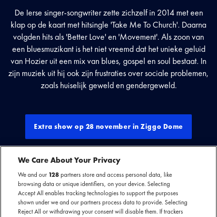
De Ierse singer-songwriter zette zichzelf in 2014 met een
klap op de kaart met hitsingle 'Take Me To Church'. Daarna
volgden hits als 'Better Love' en 'Movement'. Als zoon van
een bluesmuzikant is het niet vreemd dat het unieke geluid
van Hozier uit een mix van blues, gospel en soul bestaat. In
zijn muziek uit hij ook zijn frustraties over sociale problemen,
zoals huiselijk geweld en gendergeweld.
Extra show op 28 november in Ziggo Dome
We Care About Your Privacy
We and our
128
partners store and access personal data, like
browsing data or unique identifiers, on your device. Selecting
Accept All enables tracking technologies to support the purposes
shown under we and our partners process data to provide. Selecting
Reject All or withdrawing your consent will disable them. If trackers