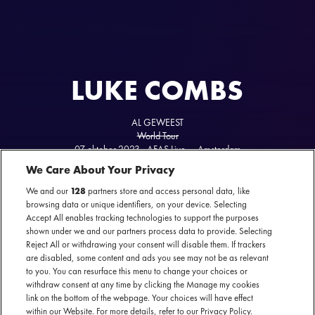
LUKE COMBS
AL GEWEEST
World Tour
07 oktober 2023 - AFAS Live — Amsterdam
We Care About Your Privacy
We and our
128
partners store and access personal data, like
browsing data or unique identifiers, on your device. Selecting
Accept All enables tracking technologies to support the purposes
Facebook event
shown under we and our partners process data to provide. Selecting
Reject All or withdrawing your consent will disable them. If trackers
are disabled, some content and ads you see may not be as relevant
to you. You can resurface this menu to change your choices or
withdraw consent at any time by clicking the Manage my cookies
link on the bottom of the webpage. Your choices will have effect
Met zijn 32 jaar is hij een van de jongere countrysterren van
within our Website. For more details, refer to our Privacy Policy.