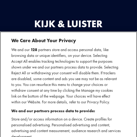
KIJK & LUISTER
We Care About Your Privacy
LUISTER
We and our
128
partners store and access personal data, like
browsing data or unique identifiers, on your device. Selecting
NAAR
Accept All enables tracking technologies to support the purposes
DEZE
shown under we and our partners process data to provide. Selecting
ARTIEST
Reject All or withdrawing your consent will disable them. If trackers
are disabled, some content and ads you see may not be as relevant
OF
to you. You can resurface this menu to change your choices or
You are seeing this because you have not accepted our advertising
EVENEMENT
withdraw consent at any time by clicking the Manage my cookies
cookies.
OP
link on the bottom of the webpage. Your choices will have effect
within our Website. For more details, refer to our Privacy Policy.
SPOTIFY
If you want to see our spotify playlists, please change your cookie
We and our partners process data to provide:
preferences.
Store and/or access information on a device. Create profiles for
personalised advertising. Personalised advertising and content,
advertising and content measurement, audience research and services
development.