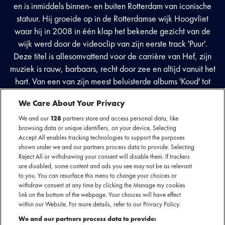
en is inmiddels binnen- en buiten Rotterdam van iconische
statuur. Hij groeide op in de Rotterdamse wijk Hoogvliet
waar hij in 2008 in één klap het bekende gezicht van de
wijk werd door de videoclip van zijn eerste track 'Puur'.
Deze titel is allesomvattend voor de carrière van Hef, zijn
muziek is rauw, barbaars, recht door zee en altijd vanuit het
hart. Van een van zijn meest beluisterde albums 'Koud' tot
zijn meest recente album 'Hefvermogen 2', allemaal zijn de
We Care About Your Privacy
albums zonder twijfel gebracht vanuit zijn unieke rapstijl.
Naast rapsensatie staat Hef onder andere bekend als host
We and our
128
partners store and access personal data, like
browsing data or unique identifiers, on your device. Selecting
van de veel beluisterde Rookworst Podcast.
Accept All enables tracking technologies to support the purposes
shown under we and our partners process data to provide. Selecting
Reject All or withdrawing your consent will disable them. If trackers
are disabled, some content and ads you see may not be as relevant
Facebook event
to you. You can resurface this menu to change your choices or
withdraw consent at any time by clicking the Manage my cookies
link on the bottom of the webpage. Your choices will have effect
within our Website. For more details, refer to our Privacy Policy.
We and our partners process data to provide: