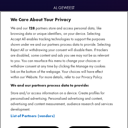
AL GEWEEST
Invincible Shield Tour
10 juni 2024 - AFAS Live — Amsterdam
We Care About Your Privacy
We and our
128
partners store and access personal data, like
browsing data or unique identifiers, on your device. Selecting
Accept All enables tracking technologies to support the purposes
shown under we and our partners process data to provide. Selecting
Reject All or withdrawing your consent will disable them. If trackers
Officiële website
are disabled, some content and ads you see may not be as relevant
to you. You can resurface this menu to change your choices or
withdraw consent at any time by clicking the Manage my cookies
link on the bottom of the webpage. Your choices will have effect
within our Website. For more details, refer to our Privacy Policy.
Met een al vijftig jaar durende carrière en meer dan vijftig
We and our partners process data to provide:
miljoen verkochte albums mag Judas Priest zich ware
Store and/or access information on a device. Create profiles for
metalveteranen noemen. Met evoluerende muziek en live
personalised advertising. Personalised advertising and content,
advertising and content measurement, audience research and services
optredens zette Judas Priest een unieke identiteit neer die
development.
een krachtige invloed had op de generaties metal bands die
List of Partners (vendors)
na hen kwamen. In 2022 werden ze opgenomen in de Rock
& Roll Hall of Fame en voltooiden ze een uitverkochte