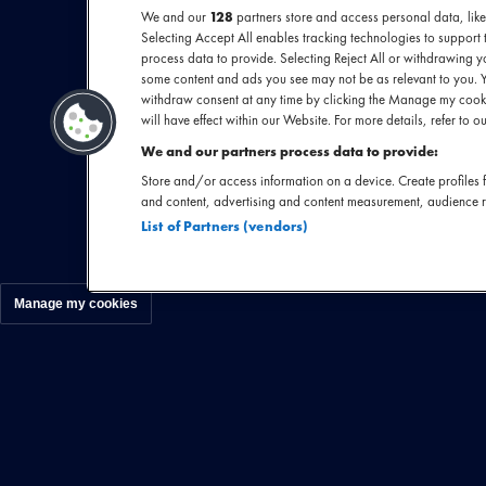
We and our
128
partners store and access personal data, like
Selecting Accept All enables tracking technologies to suppor
process data to provide. Selecting Reject All or withdrawing yo
Nadat hij zijn e
some content and ads you see may not be as relevant to you. 
withdraw consent at any time by clicking the Manage my cooki
niet lang 
will have effect within our Website. For more details, refer to ou
doorbraaknummer 
We and our partners process data to provide:
vervolg zijn dat 
Store and/or access information on a device. Create profiles f
een virale hit
and content, advertising and content measurement, audience 
List of Partners (vendors)
aandacht, deels 
vanwege het gede
Manage my cookies