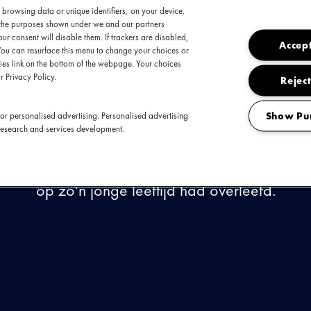
 browsing data or unique identifiers, on your device.
t the purposes shown under we and our partners
ur consent will disable them. If trackers are disabled,
Accept
erste handvol opnames op SoundCloud had geü
You can resurface this menu to change your choices or
es link on the bottom of the webpage. Your choices
voordat rapper Lil Tjay miljoenen streams had ve
r Privacy Policy.
Reject
'Resume', toen hij nog maar 16 jaar oud was.
de opkomende ster echt een snaar raakte op inte
Show Pu
or personalised advertising. Personalised advertising
 te scoren met 'Brothers'. Hij trok bijna onmiddel
research and services development.
vanwege zijn talent om verfijnde harmonieën te 
tailleerd beschrijven van de unieke maar zware 
op zo'n jonge leeftijd had overleefd.
Bekijk de laatste updates
Facebook event