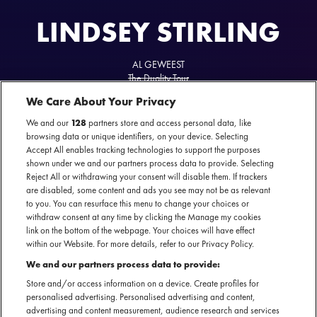
LINDSEY STIRLING
AL GEWEEST
The Duality Tour
14 oktober 2024 - AFAS Live — Amsterdam
We Care About Your Privacy
We and our
128
partners store and access personal data, like
browsing data or unique identifiers, on your device. Selecting
Accept All enables tracking technologies to support the purposes
shown under we and our partners process data to provide. Selecting
Officiële website
Reject All or withdrawing your consent will disable them. If trackers
are disabled, some content and ads you see may not be as relevant
to you. You can resurface this menu to change your choices or
withdraw consent at any time by clicking the Manage my cookies
link on the bottom of the webpage. Your choices will have effect
within our Website. For more details, refer to our Privacy Policy.
Violiste, danseres, componiste, songwriter, choreografe en
We and our partners process data to provide:
performancekunstenares Lindsey Stirling is een veelzijdig
Store and/or access information on a device. Create profiles for
talent dat in de 00's en 10's grote bekendheid verwierf met
personalised advertising. Personalised advertising and content,
haar populaire YouTube-video's en haar deelname aan
advertising and content measurement, audience research and services