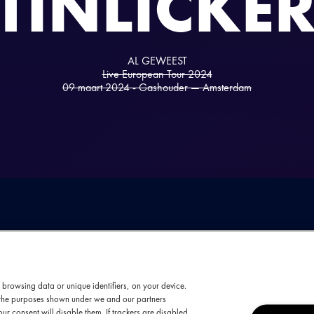
TINLICKE
AL GEWEEST
Live European Tour 2024
09 maart 2024 - Gashouder — Amsterdam
 browsing data or unique identifiers, on your device.
t the purposes shown under we and our partners
ur consent will disable them. If trackers are disabled,