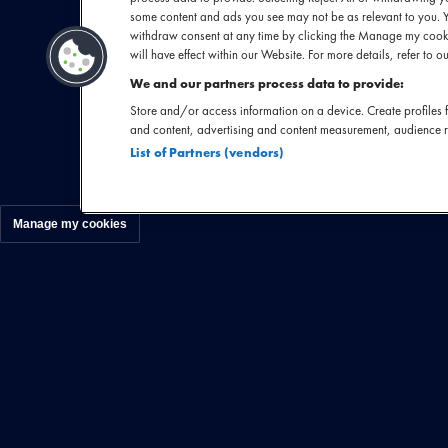
some content and ads you see may not be as relevant to you. 
Sinds 2012 zijn 
withdraw consent at any time by clicking the Manage my cooki
de elektronische
will have effect within our Website. For more details, refer to ou
You Move Me’ 
We and our partners process data to provide:
diepgaande,
Store and/or access information on a device. Create profiles f
and content, advertising and content measurement, audience 
samenkomen. 
List of Partners (vendors)
M
Manage my cookies