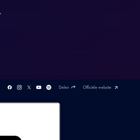
R
Delen
Officiële website