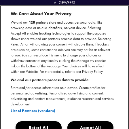
AL GEWEEST
What Happened To The Earth? Part 5.
We Care About Your Privacy
01 mei 2025 - Ziggo Dome — Amsterdam
We and our
128
partners store and access personal data, like
browsing data or unique identifiers, on your device. Selecting
Accept All enables tracking technologies to support the purposes
shown under we and our partners process data to provide. Selecting
Reject All or withdrawing your consent will disable them. If trackers
Officiële website
are disabled, some content and ads you see may not be as relevant
to you. You can resurface this menu to change your choices or
withdraw consent at any time by clicking the Manage my cookies
link on the bottom of the webpage. Your choices will have effect
within our Website. For more details, refer to our Privacy Policy.
De Noorse singer-songwriter Aurora Aksnes weet als geen
We and our partners process data to provide:
ander de essentie van de natuur in haar muziek en teksten te
Store and/or access information on a device. Create profiles for
personalised advertising. Personalised advertising and content,
vangen. De zangeres blendt haar hoge, betoverende stem
advertising and content measurement, audience research and services
met elektropop waarmee ze haar eigen sound creëert. Sinds
development.
de release van haar debuut EP met wereldwijde hit 'Running
List of Partners (vendors)
With The Wolves' is Aurora niet meer te stoppen en wist ook
met 'Cure For Me' en 'Runaway' haar naam definitief te
Reject All
Accept All