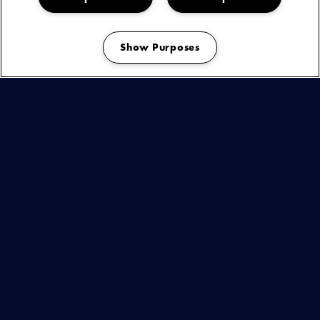
vestigen. Aurora is authentiek, elegant en weet met haar folk
melodieën zeer aanstekelijke, emotionele en verfijnde
droompop te maken waar je niets anders kan dan verliefd op
Show Purposes
te worden.
Manage my cookies
KIJK & LUISTER
BEKIJK
DEZE
ARTIEST
OF
You are seeing this because you have not accepted our advertising
cookies.
EVENEMENT
Play