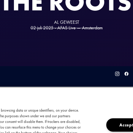
THE ROOTS
AL GEWEEST
02 juli 2025 - AFAS Live — Amsterdam
 browsing data or unique identifiers, on your device.
t the purposes shown under we and our partners
ur consent will disable them. If trackers are disabled,
Accept
You can resurface this menu to change your choices or
uitgegroeid tot een van de meest invloedrijke e
es link on the bottom of the webpage. Your choices