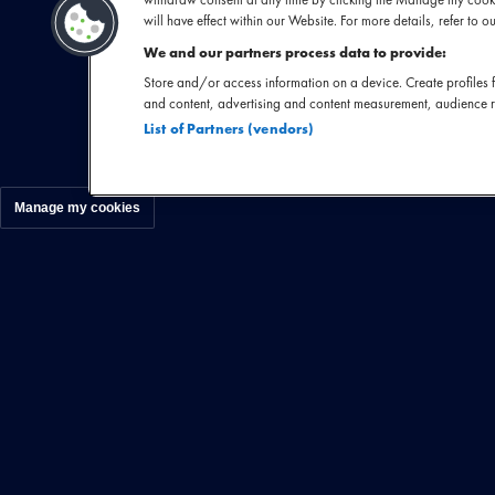
will have effect within our Website. For more details, refer to ou
hiphopacts in de 
We and our partners process data to provide:
en neosoul. Wat b
Store and/or access information on a device. Create profiles f
een live sensatie 
and content, advertising and content measurement, audience 
Got Me' en 'What
List of Partners (vendors)
strakke grooves t
en onverwachte
Manage my cookies