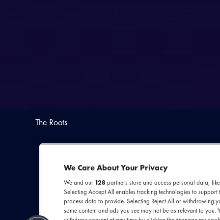
The Roots
We Care About Your Privacy
We and our
128
partners store and access personal data, like
Selecting Accept All enables tracking technologies to suppor
process data to provide. Selecting Reject All or withdrawing yo
some content and ads you see may not be as relevant to you. 
The Roots zijn 
withdraw consent at any time by clicking the Manage my cooki