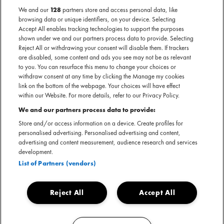
We and our
128
partners store and access personal data, like
browsing data or unique identifiers, on your device. Selecting
Doja Cat's website
Accept All enables tracking technologies to support the purposes
shown under we and our partners process data to provide. Selecting
Reject All or withdrawing your consent will disable them. If trackers
are disabled, some content and ads you see may not be as relevant
to you. You can resurface this menu to change your choices or
withdraw consent at any time by clicking the Manage my cookies
Doja Cat klinkt als een explosie van beats en emoties:
link on the bottom of the webpage. Your choices will have effect
speels, verleidelijk en altijd verrassend. Ze beweegt zich
within our Website. For more details, refer to our Privacy Policy.
moeiteloos tussen dromerige pophooks, scherpe raplijnen en
We and our partners process data to provide:
zwoele R&B-grooves. Haar muziek mixt licht en donker,
Store and/or access information on a device. Create profiles for
energie en intimiteit, en geeft er telkens een eigenzinnige
personalised advertising. Personalised advertising and content,
twist aan. Op het podium vertaalt Doja Cat dit naar een
advertising and content measurement, audience research and services
development.
show die net zo grensverleggend is als haar muziek - een
List of Partners (vendors)
samensmelting van ritme, attitude en visueel spektakel.
Reject All
Accept All