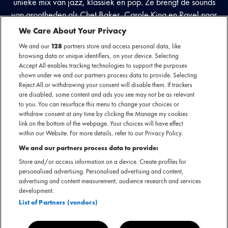
unieke mix van jazz, klassiek en pop. Ze brengt de sounds
van grootheden als Chet Baker, Carole King en Ravel naar
een jonger publiek, maar dan op haar eigen, vernieuwende
We Care About Your Privacy
manier. Haar muziek is een combinatie van nostalgie en
We and our
128
partners store and access personal data, like
ontdekking, vol romantiek en zelfreflectie. Bij haar shows
browsing data or unique identifiers, on your device. Selecting
voel je meteen de magie van haar stem - ingetogen, maar
Accept All enables tracking technologies to support the purposes
shown under we and our partners process data to provide. Selecting
met een kracht die je niet loslaat.
Reject All or withdrawing your consent will disable them. If trackers
are disabled, some content and ads you see may not be as relevant
to you. You can resurface this menu to change your choices or
withdraw consent at any time by clicking the Manage my cookies
link on the bottom of the webpage. Your choices will have effect
within our Website. For more details, refer to our Privacy Policy.
We and our partners process data to provide:
Store and/or access information on a device. Create profiles for
personalised advertising. Personalised advertising and content,
advertising and content measurement, audience research and services
development.
List of Partners (vendors)