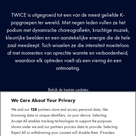
TWICE is uitgegroeid tot een van de meest geliefde K-
popgroepen ter wereld. Met negen leden vullen ze het
podium met dynamische choreografieën, krachtige muziek,
kleurrijke beelden en een aanstekelijke energie die de hele
zaal meesleept. Toch wisselen ze die intensiteit moeiteloos
af met momenten van oprechte warmte en verbondenheid,
waardoor elk optreden voelt als een viering én een
ontmoeting.
Bekijk de laatste updates
We Care About Your Privacy
We and our
128
partners store and access personal data, like
browsing data or unique identifiers, on your device. Selecting
Accept All enables tracking technologies to support the purposes
shown under we and our partners process data to provide. Selecting
Reject All or withdrawing your consent will disable them. If trackers