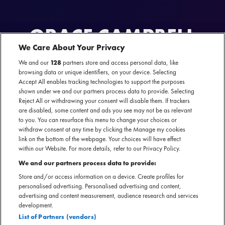
GRACE CAMPBELL
We Care About Your Privacy
AL GEWEEST
We and our
128
partners store and access personal data, like
Grace Campbell Is On Heat
browsing data or unique identifiers, on your device. Selecting
01 december 2024 - Boom Chicago — Amsterdam
Accept All enables tracking technologies to support the purposes
shown under we and our partners process data to provide. Selecting
Reject All or withdrawing your consent will disable them. If trackers
are disabled, some content and ads you see may not be as relevant
to you. You can resurface this menu to change your choices or
withdraw consent at any time by clicking the Manage my cookies
Officiële website
link on the bottom of the webpage. Your choices will have effect
within our Website. For more details, refer to our Privacy Policy.
We and our partners process data to provide:
Store and/or access information on a device. Create profiles for
personalised advertising. Personalised advertising and content,
Met haar snelle, provocerende stand-up is Grace Campbell
advertising and content measurement, audience research and services
een van de spraakmakendste nieuwe comedians uit het
development.
List of Partners (vendors)
Verenigd Koninkrijk. Ze is naast comedian ook schrijver en