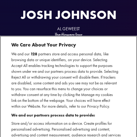
JOSH JOHNSON
AL GEWEEST
The Flowers Tour
05 juli 2025 - Theater Amsterdam — Amsterdam
We Care About Your Privacy
We and our
128
partners store and access personal data, like
browsing data or unique identifiers, on your device. Selecting
Accept All enables tracking technologies to support the purposes
shown under we and our partners process data to provide. Selecting
Officiële website
Reject All or withdrawing your consent will disable them. If trackers
are disabled, some content and ads you see may not be as relevant
to you. You can resurface this menu to change your choices or
withdraw consent at any time by clicking the Manage my cookies
link on the bottom of the webpage. Your choices will have effect
within our Website. For more details, refer to our Privacy Policy.
De veelgeprezen stand-upcomedian, schrijver, acteur en
We and our partners process data to provide:
Comedy Central's
The Daily Show
-correspondent Josh
Store and/or access information on a device. Create profiles for
Johnson wordt door critici beschouwd als de grappigste man
personalised advertising. Personalised advertising and content,
op het internet. Als socialmediafenomeen met bijna 4
advertising and content measurement, audience research and services