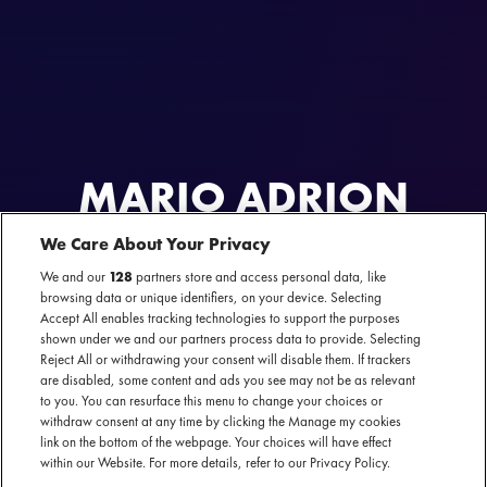
MARIO ADRION
We Care About Your Privacy
AL GEWEEST
The Superior Comedy Tour
We and our
128
partners store and access personal data, like
13 en 15 april 2026 - Boom Chicago — Amsterdam
browsing data or unique identifiers, on your device. Selecting
Accept All enables tracking technologies to support the purposes
shown under we and our partners process data to provide. Selecting
Reject All or withdrawing your consent will disable them. If trackers
are disabled, some content and ads you see may not be as relevant
to you. You can resurface this menu to change your choices or
Website Mario Adrion
withdraw consent at any time by clicking the Manage my cookies
link on the bottom of the webpage. Your choices will have effect
within our Website. For more details, refer to our Privacy Policy.