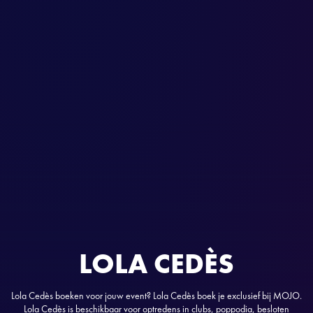
LOLA CEDÈS
Lola Cedès boeken voor jouw event? Lola Cedès boek je exclusief bij MOJO.
Lola Cedès is beschikbaar voor optredens in clubs, poppodia, besloten