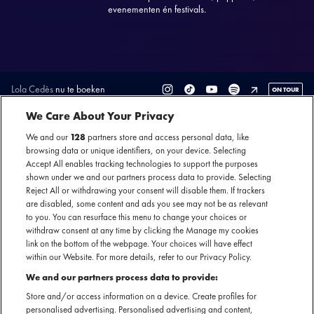
evenementen én festivals.
Lola Cedès
nu te boeken
ON TOUR
SECTIE
We Care About Your Privacy
We and our
128
partners store and access personal data, like
ARTIESTENINTRODUCTIE
browsing data or unique identifiers, on your device. Selecting
Accept All enables tracking technologies to support the purposes
Lola Cedès creëert een uniek geluid dat doet denken aan de
shown under we and our partners process data to provide. Selecting
verfijnde sfeer van Billie Eilish en London Grammar.
Reject All or withdrawing your consent will disable them. If trackers
are disabled, some content and ads you see may not be as relevant
Tegelijkertijd heeft haar muziek een eigenzinnige inslag
to you. You can resurface this menu to change your choices or
zoals de alternatieve pop van Froukje. Op het podium
withdraw consent at any time by clicking the Manage my cookies
ontpopt ze zich tot een ware performer: haar optredens zijn
link on the bottom of the webpage. Your choices will have effect
een meeslepende mix van dansbare ritmes en
within our Website. For more details, refer to our Privacy Policy.
melancholische diepgang, waarbij zij volledig tot uiting
We and our partners process data to provide:
komt.
Store and/or access information on a device. Create profiles for
personalised advertising. Personalised advertising and content,