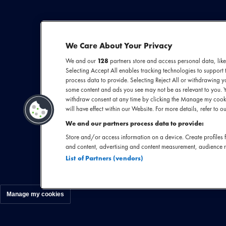
SECTIE
ARTIESTENINTR
We Care About Your Privacy
We and our
128
partners store and access personal data, like
Selecting Accept All enables tracking technologies to suppor
Wie zegt dat rau
process data to provide. Selecting Reject All or withdrawing yo
some content and ads you see may not be as relevant to you. 
Amsterdamse band
withdraw consent at any time by clicking the Manage my cooki
en garagerock m
will have effect within our Website. For more details, refer to ou
komt dan een opz
We and our partners process data to provide:
Store and/or access information on a device. Create profiles f
and content, advertising and content measurement, audience 
List of Partners (vendors)
Manage my cookies