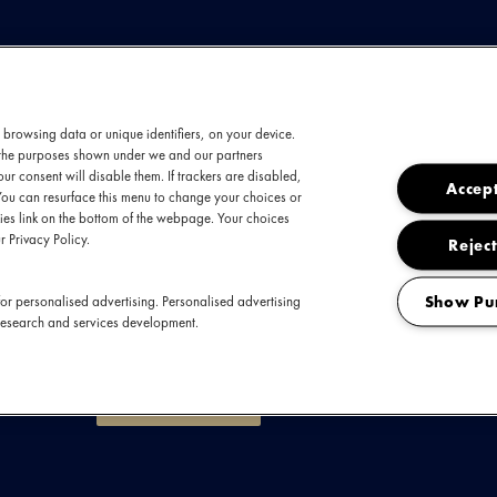
ODUCTIE
 browsing data or unique identifiers, on your device.
t the purposes shown under we and our partners
we muziek en een vrolijke, energieke sfeer nie
ur consent will disable them. If trackers are disabled,
Accept
You can resurface this menu to change your choices or
 POM draait daar z’n hand niet voor om en vo
es link on the bottom of the webpage. Your choices
akkelijk samen om daar hun eigen fuzzpop va
r Privacy Policy.
Reject
wepend geluid uit dat zich weer prima leent vo
levendige liveshows.
Show Pu
or personalised advertising. Personalised advertising
research and services development.
Download presskit
POM nu boeken