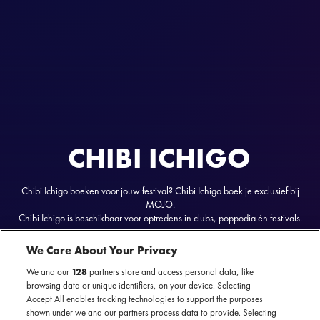
CHIBI ICHIGO
Chibi Ichigo boeken voor jouw festival? Chibi Ichigo boek je exclusief bij
MOJO.
Chibi Ichigo is beschikbaar voor optredens in clubs, poppodia én festivals.
We Care About Your Privacy
We and our
128
partners store and access personal data, like
browsing data or unique identifiers, on your device. Selecting
Chibi Ichigo
nu te boeken
Accept All enables tracking technologies to support the purposes
shown under we and our partners process data to provide. Selecting