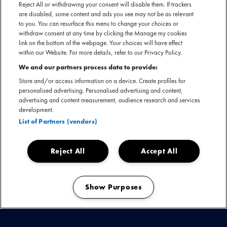
SECTIE
Reject All or withdrawing your consent will disable them. If trackers
are disabled, some content and ads you see may not be as relevant
ARTIESTENINTRODUCTIE
to you. You can resurface this menu to change your choices or
withdraw consent at any time by clicking the Manage my cookies
De in Brussel gevestigde Limburg-Tataarse artiest Chibi
link on the bottom of the webpage. Your choices will have effect
within our Website. For more details, refer to our Privacy Policy.
Ichigo (Japans voor ‘kleine aardbei’) laat zelfs de stijfste
voeten bewegen met haar ultra dansbare combinatie van
We and our partners process data to provide:
90’s synthwave, rave en rap. Haar oeuvre begon
Store and/or access information on a device. Create profiles for
personalised advertising. Personalised advertising and content,
aanvankelijk als een hip-hop project, met een uitgesproken
advertising and content measurement, audience research and services
keuze voor up-tempo beats. Nu maakt ze geleidelijk de
development.
overgang naar de dance, maar zelfs dat kan niet worden
List of Partners (vendors)
beperkt tot één genre. Het is duidelijk; Chibi doet precies
waar ze zin in heeft, en laat dat nu net goed in de smaak
Reject All
Accept All
vallen.
Show Purposes
Manage my cookies
Chibi Ichigo nu boeken
Download presskit