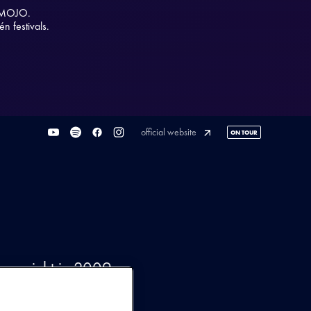
j MOJO.
n festivals.
official website
ON TOUR
opgericht in 2009,
 voorliefde voor
eid tot een van de