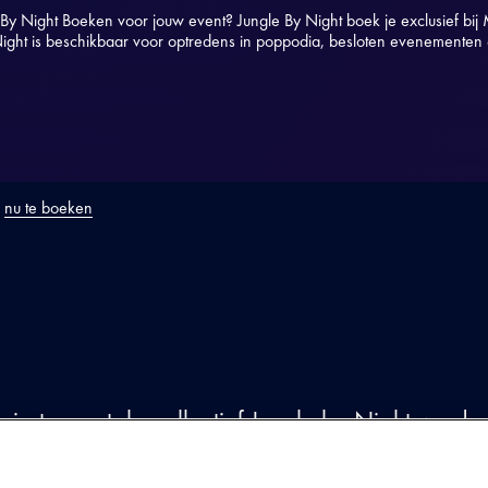
 By Night Boeken voor jouw event? Jungle By Night boek je exclusief bi
ight is beschikbaar voor optredens in poppodia, besloten evenementen é
s
nu te boeken
ODUCTIE
instrumentale collectief Jungle by Night werd 
vrienden en familieleden uit Amsterdam met een
amenkwamen. Inmiddels is het zevental uitgegro