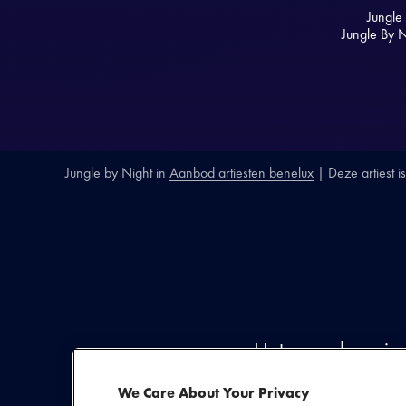
Jungle
Jungle By N
Jungle by Night
in
Aanbod artiesten benelux
| Deze artiest i
SECTIE
ARTIESTENINTR
Het zevenkoppige 
toen een groep 
We Care About Your Privacy
dezelfde muziek s