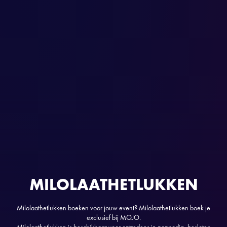
MILOLAATHETLUKKEN
Milolaathetlukken boeken voor jouw event? Milolaathetlukken boek je
exclusief bij MOJO.