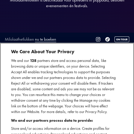
Milolaathetlukken is beschikbaar voor optredens in poppodia, besloten
evenementen én festivals.
Milolaathetlukken
nu te boeken
ON TOUR
SECTIE
We Care About Your Privacy
ARTIESTENINTRODUCTIE
We and our
128
partners store and access personal data, like
browsing data or unique identifiers, on your device. Selecting
Accept All enables tracking technologies to support the purposes
Milolaathetlukken doet zijn naam eer aan. De ras-
shown under we and our partners process data to provide. Selecting
Amsterdamse rapper bracht in 2024 zijn eerste muziek uit en
Reject All or withdrawing your consent will disable them. If trackers
sindsdien gaat het hard. Milo levert als flamboyante jonge
are disabled, some content and ads you see may not be as relevant
to you. You can resurface this menu to change your choices or
Amsterdammer met veel stijl verhalen over designerkleding,
withdraw consent at any time by clicking the Manage my cookies
geld en wheelies trekken op de Prinsengracht, dit alles met
link on the bottom of the webpage. Your choices will have effect
diep in de cultuur gewortelde instrumentals.
within our Website. For more details, refer to our Privacy Policy.
We and our partners process data to provide:
Met zijn releases sinds 2024 staat de streaming teller nu al
Store and/or access information on a device. Create profiles for