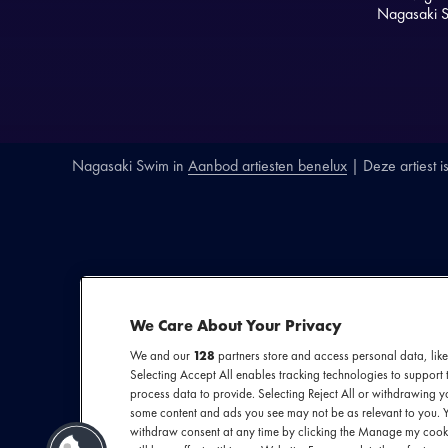
Nagasaki Sw
Nagasaki Swim
in
Aanbod artiesten benelux
| Deze artiest i
SECTIE
ARTIESTENINTR
We Care About Your Privacy
Nagasaki Swi
We and our
128
partners store and access personal data, like
Selecting Accept All enables tracking technologies to suppor
Rotterdam, twe
process data to provide. Selecting Reject All or withdrawing yo
Jasper Boogaar
some content and ads you see may not be as relevant to you. 
withdraw consent at any time by clicking the Manage my cooki
euforische, onve