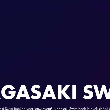
GASAKI S
ki Swim boeken voor jouw event? Nagasaki Swim boek je exclusief bi