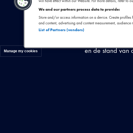
will have effect within our Website. For more details, refer to ou
vier
We and our partners process data to provide:
Store and/or access information on a device. Create profiles f
and content, advertising and content measurement, audience 
Met het scher
List of Partners (vendors)
Everything Gr
Verenigd Koninkri
en de stand van d
Manage my cookies