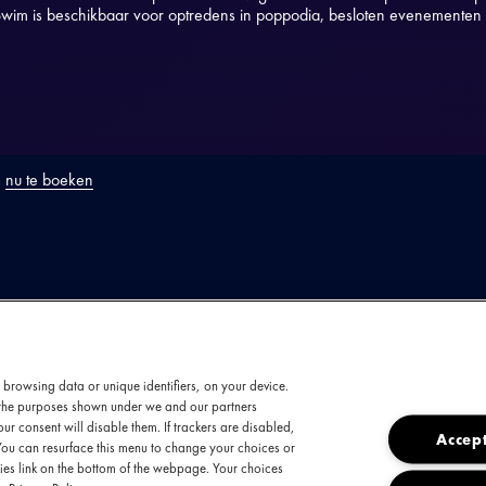
im is beschikbaar voor optredens in poppodia, besloten evenementen é
s
nu te boeken
ODUCTIE
m maakt muziek die je moed inboezemt. Met fer
 browsing data or unique identifiers, on your device.
t the purposes shown under we and our partners
e albums op zak en een derde in bloei, groeit
ur consent will disable them. If trackers are disabled,
Accept
d vele kanten op. Soms een warmhartige folkac
You can resurface this menu to change your choices or
es link on the bottom of the webpage. Your choices
rschrokken rockband. Nagasaki Swim laat vastb