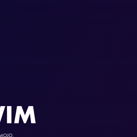
WIM
j MOJO.