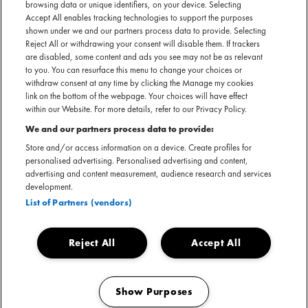
browsing data or unique identifiers, on your device. Selecting
Accept All enables tracking technologies to support the purposes
shown under we and our partners process data to provide. Selecting
Reject All or withdrawing your consent will disable them. If trackers
Tienson
nu te boeken
are disabled, some content and ads you see may not be as relevant
to you. You can resurface this menu to change your choices or
SECTIE
withdraw consent at any time by clicking the Manage my cookies
link on the bottom of the webpage. Your choices will have effect
ARTIESTENINTRODUCTIE
within our Website. For more details, refer to our Privacy Policy.
We and our partners process data to provide:
Met zijn warme stem, fluisterende ad-libs en zachte toon
Store and/or access information on a device. Create profiles for
nodigt Tienson je uit in zijn wereld van licht en duisternis. Zijn
personalised advertising. Personalised advertising and content,
debuutsingle
Wind In De Zeilen
, mixt relaxte beats,
advertising and content measurement, audience research and services
pakkende teksten en een combinatie van rap en zang, en
development.
vangt de essentie van zomerse liefde, zelfs in het hart van de
List of Partners (vendors)
winter. Met zijn unieke stijl staat Tienson op het punt om als
soloartiest grote indruk te maken.
Reject All
Accept All
Show Purposes
Tienson nu boeken
Manage my cookies