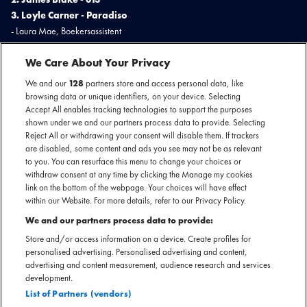
3. Loyle Carner - Paradiso
- Laura Mae, Boekersassistent
We Care About Your Privacy
1. Diana Ross
We and our
128
partners store and access personal data, like
2. Coldplay
browsing data or unique identifiers, on your device. Selecting
3. Nothing But Thieves op Lowlands
Accept All enables tracking technologies to support the purposes
"Diana Ross is zo'n legende dat die wel op nummer 1 moet staan. Coldplay
shown under we and our partners process data to provide. Selecting
was een unieke ervaring en niet zomaar een concert en NBT op Lowlands
Reject All or withdrawing your consent will disable them. If trackers
was de kers op de taart na DCC heel het jaar op repeat te hebben gehad."
are disabled, some content and ads you see may not be as relevant
to you. You can resurface this menu to change your choices or
- Sarah, Office Manager Brand Partnerships
withdraw consent at any time by clicking the Manage my cookies
link on the bottom of the webpage. Your choices will have effect
within our Website. For more details, refer to our Privacy Policy.
1. Pinkpop - P!nk
2. Coldplay - Arena
We and our partners process data to provide:
3. Rowwen Hèze Slotconcert 2023
Store and/or access information on a device. Create profiles for
"P!nk op Pinkpop: Geweldige show, Coldplay - Arena: Geweldige show,
personalised advertising. Personalised advertising and content,
Rowwen Hèze Slotconcert: traditie! "
advertising and content measurement, audience research and services
development.
- Tirsa, Festivalmanager Pinkpop
List of Partners (vendors)