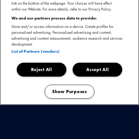
link on the bottom of the webpage. Your choices will have effect
within our Website. For more details, refer to our Privacy Policy.
We and our partners process data to provide:
Store and/or access information on a device. Create profiles for
personalised advertising. Personalised advertising and content,
advertising and content measurement, audience research and services
development.
List of Partners (vendors)
Reject All
Accept All
Show Purposes
Manage my cookies
HANG YOUTH
Hang Youth keert terug met
ER IS HOOP
, een twee keer zo lang en muzikaal
veelzijdiger album waarin de band hun punkenergie uitbreidt met baile
beats, saxofoon en subtiele knipogen.