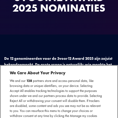
2025 NOMINATIES
De 12 genomineerden voor de 3voor12 Award 2025 zijn zojuist
bekendgemaakt. De grote vraag is natuurlijk: wie maakte het
beste album van het jaar? Ook dit jaar verscheen er weer
We Care About Your Privacy
ontzettend veel prachtmuziek van Nederlandse bodem. Om
We and our
128
partners store and access personal data, like
dat te vieren reikt 3voor12 de 3voor12 Award uit, de prijs voor
browsing data or unique identifiers, on your device. Selecting
het beste Nederlandse album van het jaar. Dit jaar maken
Accept All enables tracking technologies to support the purposes
onder anderen MOJO NL artiesten Hang Youth, Joost,
shown under we and our partners process data to provide. Selecting
Marathon, S10, Robin Kester en Weval kans op de award.
Reject All or withdrawing your consent will disable them. If trackers
are disabled, some content and ads you see may not be as relevant
to you. You can resurface this menu to change your choices or
withdraw consent at any time by clicking the Manage my cookies
3voor12 artikel