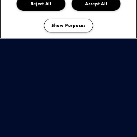
‘Latter Days’ is Blaudzun’s zevende officiële studio album en verschijnt bij
Reject All
Accept All
platenmaatschappij Labeltje Labeltje. Een nieuwe plaat betekent natuurlijk
ook een nieuwe tour. Vanaf februari 2025 tourt Blaudzun met zijn
zeskoppige band langs de grote Nederlandse clubs waarna ook andere
Show Purposes
Europese landen op het programma staan.
Manage my cookies
De kaartverkoop start dinsdag 7 mei om 10:00 uur.
SHADES STAAT IN VEEL OPZICHTEN
SYMBOOL VOOR HET HELE ALBUM. HET IS
EEN OPTIMISTISCH LIED VOOR DE
GRILLIGE EN SOMS INGEWIKKELDE TIJDEN
WAARIN WE MOMENTEEL LEVEN.
Blaudzun