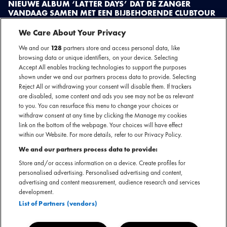
NIEUWE ALBUM ‘LATTER DAYS’ DAT DE ZANGER
VANDAAG SAMEN MET EEN BIJBEHORENDE CLUBTOUR
AANKONDIGT.
We Care About Your Privacy
Blaudzun, nom-de-plume van Johannes Sigmond, liet eerder al twee
We and our
128
partners store and access personal data, like
voorproefjes horen van zijn nieuwe plaat. De catchy singles ‘
Dreamers
’, die
browsing data or unique identifiers, on your device. Selecting
met dat aanstekelijke fluitje, en ‘
Summer Song
’ werden door fans en volgers
Accept All enables tracking technologies to support the purposes
omarmd en door veel radiozenders op hun playlists gezet.
shown under we and our partners process data to provide. Selecting
Reject All or withdrawing your consent will disable them. If trackers
are disabled, some content and ads you see may not be as relevant
‘
Shades
’ is de derde single van het album dat op 18 oktober verschijnt en is
to you. You can resurface this menu to change your choices or
een heerlijke popsong met herkenbare 80’s bass synths, lyrics vol levenslust,
withdraw consent at any time by clicking the Manage my cookies
link on the bottom of the webpage. Your choices will have effect
en onontkoombare melodie. Blaudzun produceerde ‘
Shades
’ samen met
within our Website. For more details, refer to our Privacy Policy.
indie-rock veteraan en Moss-frontman Marien Dorleijn. De mixage was in
We and our partners process data to provide:
handen van Robin Hunt.
Store and/or access information on a device. Create profiles for
personalised advertising. Personalised advertising and content,
In het lied met de punchline; “
we lived, we loved, let’s do it all again
”
advertising and content measurement, audience research and services
benadrukt de songwriter zijn liefde voor rocksongs met goede hooks waarbij
development.
melancholie en hoop hand in hand gaan.
List of Partners (vendors)