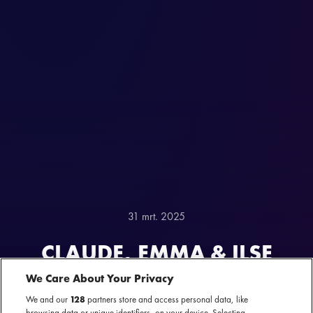
31 mrt. 2025
CLAUDE, EMMA & ILSE
COACH BIJ THE VOICE
We Care About Your Privacy
We and our
128
partners store and access personal data, like
browsing data or unique identifiers, on your device. Selecting