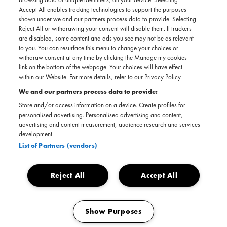
Accept All enables tracking technologies to support the purposes
shown under we and our partners process data to provide. Selecting
Reject All or withdrawing your consent will disable them. If trackers
are disabled, some content and ads you see may not be as relevant
to you. You can resurface this menu to change your choices or
withdraw consent at any time by clicking the Manage my cookies
link on the bottom of the webpage. Your choices will have effect
The Voice of Holland keert definitief terug op de buis. Vanaf
within our Website. For more details, refer to our Privacy Policy.
januari 2026 is het programma weer te bekijken, gevolgd
We and our partners process data to provide:
door The Voice Kids later dat jaar. Verschillende MOJO NL-
Store and/or access information on a device. Create profiles for
artiesten nemen aankomend seizoen plaats in de rode stoelen.
personalised advertising. Personalised advertising and content,
advertising and content measurement, audience research and services
development.
Ilse DeLange
maakt haar rentree bij zowel The Voice Of Holland als The
List of Partners (vendors)
Voice Kids. Na eerdere succesvolle seizoenen brengt de getalenteerde
zangeres opnieuw haar ervaring en passie voor muziek naar de rode stoel.
Reject All
Accept All
"ZOALS DE MEESTEN VAN JULLIE WETEN IS
Show Purposes
HET COACHEN VAN JONG TALENT IETS
Manage my cookies