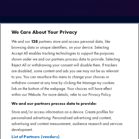
We Care About Your Privacy
We and our
128
partners store and access personal data, like
De Amsterdamse zussen Sarah Julia delen vandaag hun debuut-EP 'How Do
browsing data or unique identifiers, on your device. Selecting
We Go Back To Being Normal?' met de rest van de wereld. Na de eerdere
Accept All enables tracking technologies to support the purposes
singles 'Cairngorms' en 'Mount Fuji' zet Sarah Julia vandaag ook
shown under we and our partners process data to provide. Selecting
Reject All or withdrawing your consent will disable them. If trackers
'Thoughtless Man' in de schijnwerpers, een prachtig beklijvend nummer dat
are disabled, some content and ads you see may not be as relevant
de kwaliteiten van de zussen als verhalenvertellers laat horen.
to you. You can resurface this menu to change your choices or
withdraw consent at any time by clicking the Manage my cookies
link on the bottom of the webpage. Your choices will have effect
"Het gaat over een man die erg egocentrisch is en niet nadenkt over de
within our Website. For more details, refer to our Privacy Policy.
gevolgen van zijn daden. Hoe vaak je het ook probeert uit te leggen, die
We and our partners process data to provide:
persoon begrijpt het niet. Het gaat over de ontdekking dat de enige manier
om vooruit te komen is om vrede in jezelf te vinden in plaats van te hopen dat
Store and/or access information on a device. Create profiles for
personalised advertising. Personalised advertising and content,
de ander verandert."
advertising and content measurement, audience research and services
development.
Sarah Julia's debuut EP laat zien hoe het duo samenkwam om creatieve
List of Partners (vendors)