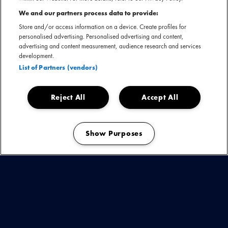
Schuitmaker, Ammar en Robert van Hemert. Samen spelen ze een
We and our partners process data to provide:
aaneenschakeling van meezingers en hits.
Store and/or access information on a device. Create profiles for
personalised advertising. Personalised advertising and content,
Na de geslaagde lancering van Donnie's Party Comité op Noorderslag,
advertising and content measurement, audience research and services
onder begeleiding van de Micky Fisser Band, is het hoog tijd om dit feest
development.
naar de hoofdstad te verplaatsen.
List of Partners (vendors)
Reject All
Accept All
DONNIE'S PARTY COMITÉ
Show Purposes
Manage my cookies
10 APRIL | PARADISO, AMSTERDAM
Info & tickets