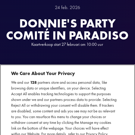
24 feb. 2026
DONNIE'S PARTY
COMITÉ IN PARADISO
Kaartverkoop start 27 februari om 10:00 uur
We Care About Your Privacy
We and our
128
partners store and access personal data, like
browsing data or unique identifiers, on your device. Selecting
Accept All enables tracking technologies to support the purposes
DONNIE'S PARTY COMITÉ NAAR PARADISO
shown under we and our partners process data to provide. Selecting
Reject All or withdrawing your consent will disable them. If trackers
Lieve mensies, Donnie komt op 10 april Paradiso op zijn kop zetten met zijn
are disabled, some content and ads you see may not be as relevant
Party Comité. Denk bij Donnie's Party Comité aan feest, de langste polonaise
to you. You can resurface this menu to change your choices or
withdraw consent at any time by clicking the Manage my cookies
van Amsterdam en bekende gezichten. Donnie komt namelijk niet alleen:
link on the bottom of the webpage. Your choices will have effect
zijn comité bestaat dit keer uit Frans Duijts, Yves Berendse, Marco
within our Website. For more details, refer to our Privacy Policy.