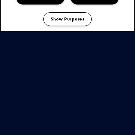
Show Purposes
Manage my cookies
2 NOVEMBER 2025 | Q-FACTORY,
AMSTERDAM
info & tickets
12 NOVEMBER 2025 | LUXOR LIVE,
ARNHEM
info & tickets
14 NOVEMBER 2025 | METROPOOL,
ENSCHEDE
info & tickets