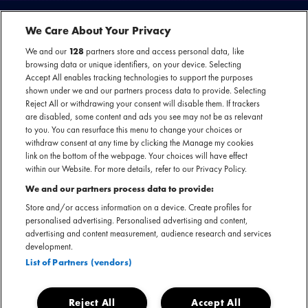
We Care About Your Privacy
We and our
128
partners store and access personal data, like
MELL VF IN NAJAAR 2025 LANGS
browsing data or unique identifiers, on your device. Selecting
NEDERLANDSE PODIA
Accept All enables tracking technologies to support the purposes
shown under we and our partners process data to provide. Selecting
In 2016 kwamen Mell VF met hun eerste single, 'CALL MY NAME'.
Reject All or withdrawing your consent will disable them. If trackers
are disabled, some content and ads you see may not be as relevant
Sindsdien heeft de band steeds meer bekendheid gekregen door een reeks
to you. You can resurface this menu to change your choices or
sterke singles, van topsongs tot Veronica oorkondes. De bekendheid van de
withdraw consent at any time by clicking the Manage my cookies
band steeg aanzienlijk dankzij Mell’s deelname aan De Beste Zangers en
link on the bottom of the webpage. Your choices will have effect
optredens als huisband van Vandaag Inside.
within our Website. For more details, refer to our Privacy Policy.
We and our partners process data to provide:
De single 'Perfect Day' belandde in de Hollywood speelfilm 'The In Between'
Store and/or access information on a device. Create profiles for
en de single 'Worth It' werd gebruikt in de Nederlandse film 'Alles Is Zoals
personalised advertising. Personalised advertising and content,
advertising and content measurement, audience research and services
Het Zou Moeten Zijn'. Na drie albums bracht de band vorig jaar hun vierde
development.
album uit. Sindsdien stond Mell VF volop in de schijnwerpers, met
List of Partners (vendors)
uitverkochte shows en optredens op meerdere festivals. Met een vijfde album
onderweg komt Mell VF dit najaar naar acht verschillende poppodia door
heel Nederland.
Reject All
Accept All