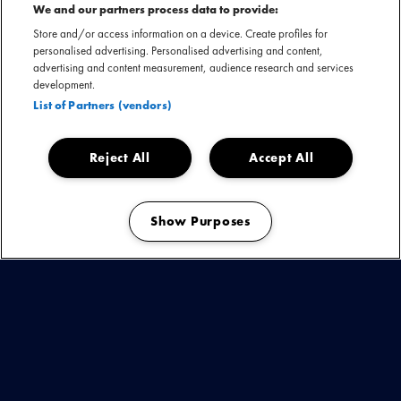
We and our partners process data to provide:
Store and/or access information on a device. Create profiles for
personalised advertising. Personalised advertising and content,
FESTIVALS
advertising and content measurement, audience research and services
development.
Het outdoor seizoen is op stoom! We hadden o.a. al
List of Partners (vendors)
Jera on Air, Concert At Sea, ParkCity Live en Benny
Sings bij Bruce Springsteen. Nu kijken we vooruit
naar o.a. POM als toevoeging op Down The Rabbit
Reject All
Accept All
Hole. Ook Goldkimono, Nusantara Beat, Elias
Mazian, Jaïr Faria, sor + sorkest treden er op.
Show Purposes
Manage my cookies
JETT REBEL
Naast album ‘Live in Amsterdam’ (19 juli) komt er
een tournee met 37 shows dit najaar. Een
theatershow van Jett Rebel is niet alleen altijd
verrassend maar in dit geval ook nog écht een
verrassing. Hij neemt je mee op een reis langs zijn
eigen oeuvre en de helden die hem inspireren.