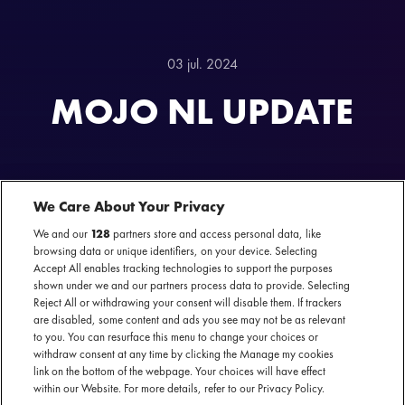
03 jul. 2024
MOJO NL UPDATE
We Care About Your Privacy
We and our
128
partners store and access personal data, like
browsing data or unique identifiers, on your device. Selecting
Accept All enables tracking technologies to support the purposes
NAAST DE GROTE INTERNATIONALE SHOWS WERKT
shown under we and our partners process data to provide. Selecting
MOJO ONDER MOJO NL OOK MET ZO'N 130
Reject All or withdrawing your consent will disable them. If trackers
NEDERLANDSE ARTIESTEN. GENOEG MOOI NIEUWS
are disabled, some content and ads you see may not be as relevant
OM IEDERE WEEK UIT TE KIEZEN WANT ZIJ EN WIJ
to you. You can resurface this menu to change your choices or
ZITTEN NIET STIL. WE LICHTEN WEKELIJKS GRAAG HET
withdraw consent at any time by clicking the Manage my cookies
EEN EN ANDER UIT.
link on the bottom of the webpage. Your choices will have effect
within our Website. For more details, refer to our Privacy Policy.