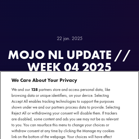
22 jan. 2025
MOJO NL UPDATE //
WEEK 04 2025
We Care About Your Privacy
We and our
128
partners store and access personal data, like
browsing data or unique identifiers, on your device. Selecting
Accept All enables tracking technologies to support the purposes
shown under we and our partners process data to provide. Selecting
Reject All or withdrawing your consent will disable them. If trackers
are disabled, some content and ads you see may not be as relevant
to you. You can resurface this menu to change your choices or
NAAST DE GROTE INTERNATIONALE SHOWS WERKT
MOJO ONDER MOJO NL OOK MET ZO'N 130
withdraw consent at any time by clicking the Manage my cookies
NEDERLANDSE ARTIESTEN. GENOEG MOOI NIEUWS
link on the bottom of the webpage. Your choices will have effect