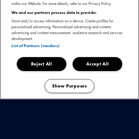
OM IEDERE WEEK UIT TE KIEZEN WANT ZIJ EN WIJ
within our Website. For more details, refer to our Privacy Policy.
ZITTEN NIET STIL. WE LICHTEN WEKELIJKS GRAAG HET
We and our partners process data to provide:
EEN EN ANDER UIT.
Store and/or access information on a device. Create profiles for
personalised advertising. Personalised advertising and content,
advertising and content measurement, audience research and services
development.
List of Partners (vendors)
EUROSONIC NOORDERSLAG
Afgelopen week was het ESNS festival in
Reject All
Accept All
Groningen. Over vier dagen gaven 22 artiesten uit
het roster optredens, was er een eigen showcase,
won Noami Sharon de MME Award en Isabèl
Show Purposes
Usher ‘Talent van het jaar’ van Popgala Noord.
Manage my cookies
Isabèl kondigde vandaag ook haar eigen show in de
Melkweg aan die 12 september.
DE NIEMANDERS
Een andere band die er veelvuldig optrad en