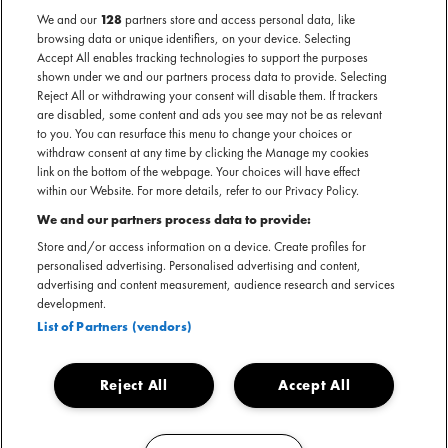
AANTAL NEDERLANDSE ARTIESTEN. GENOEG MOOI
We and our
128
partners store and access personal data, like
NIEUWS OM IEDERE WEEK UIT TE KIEZEN WANT ZIJ EN
browsing data or unique identifiers, on your device. Selecting
WIJ ZITTEN NIET STIL. WE LICHTEN WEKELIJKS GRAAG
Accept All enables tracking technologies to support the purposes
HET EEN EN ANDER UIT.
shown under we and our partners process data to provide. Selecting
Reject All or withdrawing your consent will disable them. If trackers
are disabled, some content and ads you see may not be as relevant
to you. You can resurface this menu to change your choices or
withdraw consent at any time by clicking the Manage my cookies
link on the bottom of the webpage. Your choices will have effect
within our Website. For more details, refer to our Privacy Policy.
We and our partners process data to provide:
Store and/or access information on a device. Create profiles for
personalised advertising. Personalised advertising and content,
advertising and content measurement, audience research and services
development.
List of Partners (vendors)
Reject All
Accept All
VUNZIGE DEUNTJES FESTIVAL
Na een zonovergoten editie van Pinkpop kijken we nu vooruit naar een