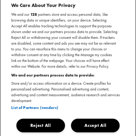
MOJO ONDER MOJO NL OOK MET EEN GROOT
We Care About Your Privacy
AANTAL NEDERLANDSE ARTIESTEN. GENOEG MOOI
We and our
128
partners store and access personal data, like
NIEUWS OM IEDERE WEEK UIT TE KIEZEN WANT ZIJ EN
browsing data or unique identifiers, on your device. Selecting
WIJ ZITTEN NIET STIL. WE LICHTEN WEKELIJKS GRAAG
Accept All enables tracking technologies to support the purposes
HET EEN EN ANDER UIT.
shown under we and our partners process data to provide. Selecting
Reject All or withdrawing your consent will disable them. If trackers
are disabled, some content and ads you see may not be as relevant
to you. You can resurface this menu to change your choices or
withdraw consent at any time by clicking the Manage my cookies
link on the bottom of the webpage. Your choices will have effect
within our Website. For more details, refer to our Privacy Policy.
We and our partners process data to provide:
Store and/or access information on a device. Create profiles for
personalised advertising. Personalised advertising and content,
advertising and content measurement, audience research and services
development.
List of Partners (vendors)
Reject All
Accept All
MELL VF