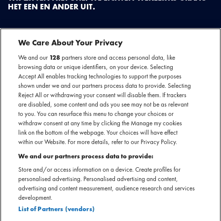
HET EEN EN ANDER UIT.
We Care About Your Privacy
We and our
128
partners store and access personal data, like
browsing data or unique identifiers, on your device. Selecting
Accept All enables tracking technologies to support the purposes
shown under we and our partners process data to provide. Selecting
Reject All or withdrawing your consent will disable them. If trackers
are disabled, some content and ads you see may not be as relevant
to you. You can resurface this menu to change your choices or
withdraw consent at any time by clicking the Manage my cookies
link on the bottom of the webpage. Your choices will have effect
within our Website. For more details, refer to our Privacy Policy.
We and our partners process data to provide:
TRIGGERFINGER
Store and/or access information on a device. Create profiles for
personalised advertising. Personalised advertising and content,
advertising and content measurement, audience research and services
Op 28 april 2026 staat rockband Triggerfinger in Paradiso, Amsterdam.
development.
Bereid je voor op een mix van rauwe, bluesy rockgeluiden, stevige riffs en
List of Partners (vendors)
aanstekelijke zang. De Belgische rockband heeft een muzikale loopbaan die